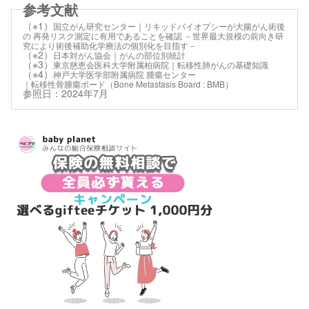
（※1）
国立がん研究センター｜リキッドバイオプシーが大腸がん術後
の 再発リスク測定に有用であることを確認 －世界最大規模の前向き研
究により術後補助化学療法の個別化を目指す－
（※2）
日本対がん協会｜がんの部位別統計
（※3）
東京慈恵会医科大学附属柏病院｜転移性肺がんの基礎知識
（※4）
神戸大学医学部附属病院 腫瘍センター
｜転移性骨腫瘍ボード（Bone Metastasis Board : BMB）
参照日：2024年7月