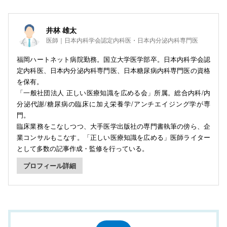
井林 雄太
医師｜日本内科学会認定内科医・日本内分泌内科専門医
福岡ハートネット病院勤務。国立大学医学部卒。日本内科学会認
定内科医、日本内分泌内科専門医、日本糖尿病内科専門医の資格
を保有。
「一般社団法人 正しい医療知識を広める会」所属。総合内科/内
分泌代謝/糖尿病の臨床に加え栄養学/アンチエイジング学が専
門。
臨床業務をこなしつつ、大手医学出版社の専門書執筆の傍ら、企
業コンサルもこなす。「正しい医療知識を広める」医師ライター
として多数の記事作成・監修を行っている。
プロフィール詳細