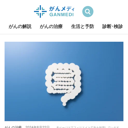
検索
がんの解説
がんの治療
生活と予防
診断･検診
S
k
i
p
t
o
c
o
n
t
e
n
t
がんの治療
2024年8月22日
本ページはアフィリエイト広告を利用しています。