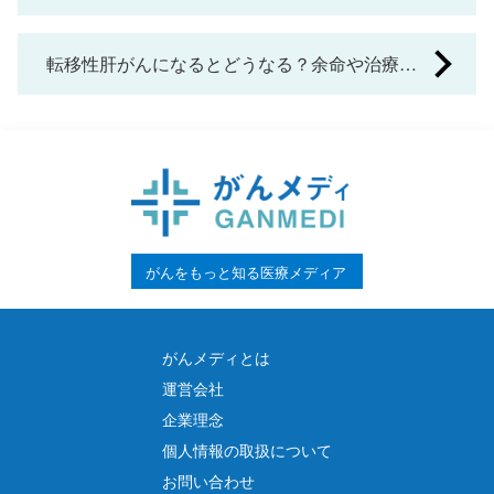
o
症状・治療法を解説
s
転移性肝がんになるとどうなる？余命や治療方
t
法を解説
n
a
v
i
がんをもっと知る医療メディア
g
a
がんメディとは
t
運営会社
i
企業理念
o
個人情報の取扱について
お問い合わせ
n