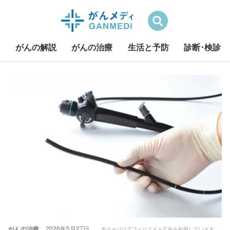
検索
がんの解説
がんの治療
生活と予防
診断･検診
S
k
i
p
t
o
c
o
n
t
e
n
t
がんの治療
2026年5月27日
本ページはアフィリエイト広告を利用しています。