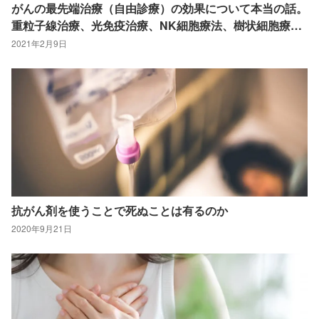
がんの最先端治療（自由診療）の効果について本当の話。
重粒子線治療、光免疫治療、NK細胞療法、樹状細胞療
法、ワクチン療法
2021年2月9日
抗がん剤を使うことで死ぬことは有るのか
2020年9月21日