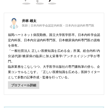
井林 雄太
医師｜日本内科学会認定内科医・日本内分泌内科専門医
福岡ハートネット病院勤務。国立大学医学部卒。日本内科学会認
定内科医、日本内分泌内科専門医、日本糖尿病内科専門医の資格
を保有。
「一般社団法人 正しい医療知識を広める会」所属。総合内科/内
分泌代謝/糖尿病の臨床に加え栄養学/アンチエイジング学が専
門。
臨床業務をこなしつつ、大手医学出版社の専門書執筆の傍ら、企
業コンサルもこなす。「正しい医療知識を広める」医師ライター
として多数の記事作成・監修を行っている。
プロフィール詳細