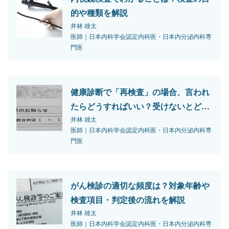
的や種類を解説
井林 雄太
医師｜日本内科学会認定内科医・日本内分泌内科専
門医
健康診断で「再検査」の場合、言われ
たらどうすればいい？受けないとどう
なる？
井林 雄太
医師｜日本内科学会認定内科医・日本内分泌内科専
門医
がん検診の適切な頻度は？対象年齢や
検査項目・判定後の流れを解説
井林 雄太
医師｜日本内科学会認定内科医・日本内分泌内科専