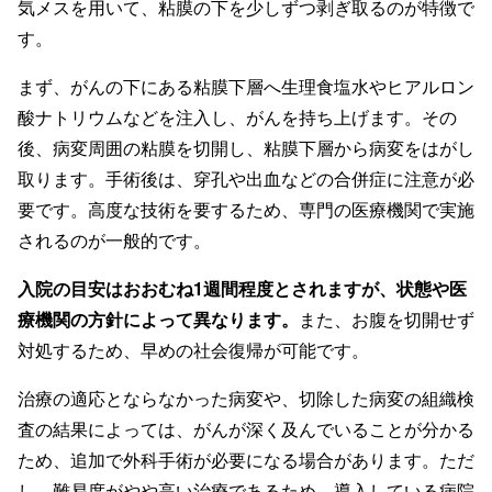
気メスを用いて、粘膜の下を少しずつ剥ぎ取るのが特徴で
す。
まず、がんの下にある粘膜下層へ生理食塩水やヒアルロン
酸ナトリウムなどを注入し、がんを持ち上げます。その
後、病変周囲の粘膜を切開し、粘膜下層から病変をはがし
取ります。手術後は、穿孔や出血などの合併症に注意が必
要です。高度な技術を要するため、専門の医療機関で実施
されるのが一般的です。
入院の目安はおおむね1週間程度とされますが、状態や医
療機関の方針によって異なります。
また、お腹を切開せず
対処するため、早めの社会復帰が可能です。
治療の適応とならなかった病変や、切除した病変の組織検
査の結果によっては、がんが深く及んでいることが分かる
ため、追加で外科手術が必要になる場合があります。ただ
し、難易度がやや高い治療であるため、導入している病院