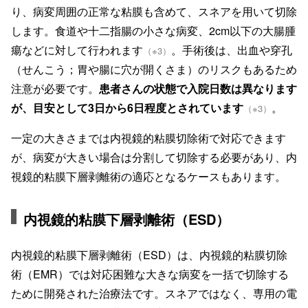
り、病変周囲の正常な粘膜も含めて、スネアを用いて切除
します。食道や十二指腸の小さな病変、2cm以下の大腸腫
瘍などに対して行われます
。手術後は、出血や穿孔
（※3）
（せんこう；胃や腸に穴が開くさま）のリスクもあるため
注意が必要です。
患者さんの状態で入院日数は異なります
が、目安として3日から6日程度とされています
。
（※3）
一定の大きさまでは内視鏡的粘膜切除術で対応できます
が、病変が大きい場合は分割して切除する必要があり、内
視鏡的粘膜下層剥離術の適応となるケースもあります。
内視鏡的粘膜下層剥離術（ESD）
内視鏡的粘膜下層剥離術（ESD）は、内視鏡的粘膜切除
術（EMR）では対応困難な大きな病変を一括で切除する
ために開発された治療法です。スネアではなく、専用の電