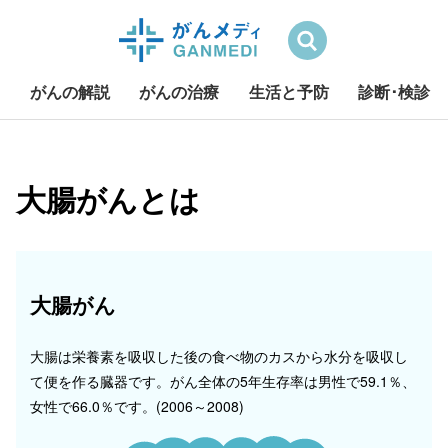
検索
がんの解説
がんの治療
生活と予防
診断･検診
S
k
i
大腸がんとは
p
t
o
c
大腸がん
o
n
t
大腸は栄養素を吸収した後の食べ物のカスから水分を吸収し
e
て便を作る臓器です。がん全体の5年生存率は男性で59.1％、
n
女性で66.0％です。(2006～2008)
t