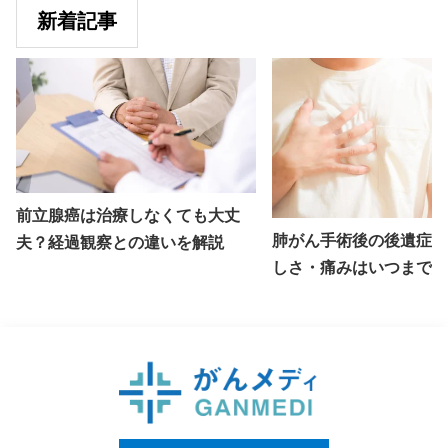
s
新着記事
t
s
n
a
v
前立腺癌は治療しなくても大丈
肺がん手術後の後遺症と
夫？経過観察との違いを解説
i
しさ・痛みはいつまで続
g
説
a
t
i