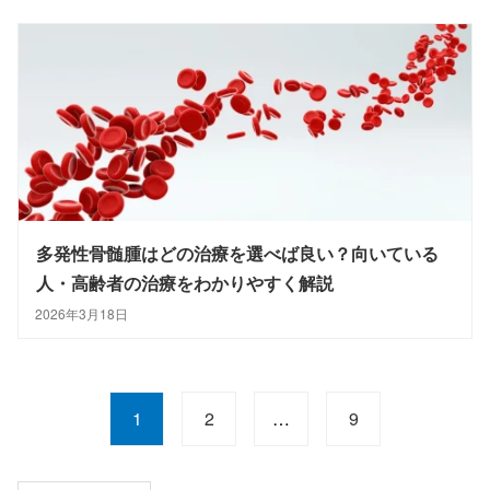
多発性骨髄腫はどの治療を選べば良い？向いている
人・高齢者の治療をわかりやすく解説
2026年3月18日
P
1
2
…
9
o