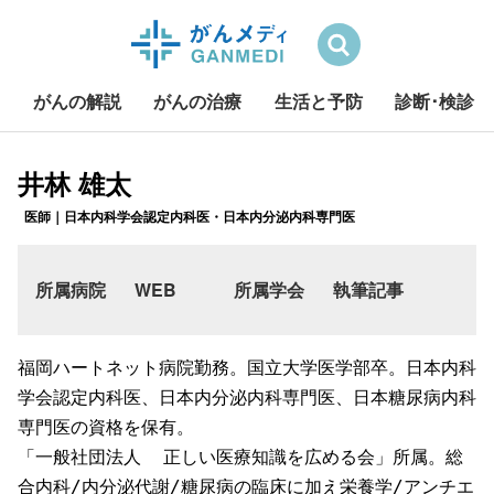
検索
がんの解説
がんの治療
生活と予防
診断･検診
S
井林 雄太
k
i
医師｜日本内科学会認定内科医・日本内分泌内科専門医
p
t
o
所属病院
WEB
所属学会
執筆記事
c
o
n
福岡ハートネット病院勤務。国立大学医学部卒。日本内科
t
学会認定内科医、日本内分泌内科専門医、日本糖尿病内科
e
専門医の資格を保有。

n
「一般社団法人  正しい医療知識を広める会」所属。総
t
合内科/内分泌代謝/糖尿病の臨床に加え栄養学/アンチエ