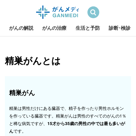
検索
がんの解説
がんの治療
生活と予防
診断･検診
S
k
i
精巣がんとは
p
t
o
c
精巣がん
o
n
t
精巣は男性だけにある臓器で、精子を作ったり男性ホルモン
e
を作っている臓器です。精巣がんは男性のすべてのがんの1％
n
と稀な病気ですが、
15才から35歳の男性の中では最も多いが
t
ん
です。