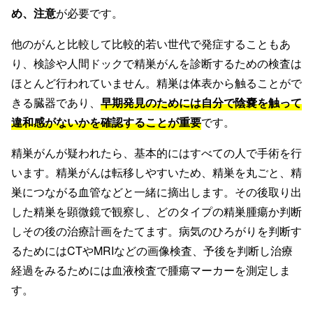
め、注意
が必要です。
他のがんと比較して比較的若い世代で発症することもあ
り、検診や人間ドックで精巣がんを診断するための検査は
ほとんど行われていません。精巣は体表から触ることがで
きる臓器であり、
早期発見のためには自分で陰嚢を触って
違和感がないかを確認することが重要
です。
精巣がんが疑われたら、基本的にはすべての人で手術を行
います。精巣がんは転移しやすいため、精巣を丸ごと、精
巣につながる血管などと一緒に摘出します。その後取り出
した精巣を顕微鏡で観察し、どのタイプの精巣腫瘍か判断
しその後の治療計画をたてます。病気のひろがりを判断す
るためにはCTやMRIなどの画像検査、予後を判断し治療
経過をみるためには血液検査で腫瘍マーカーを測定しま
す。