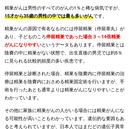
精巣がんは男性のすべてのがんの1％と稀な病気ですが、
15才から35歳の男性の中では最も多いがん
です。
精巣がんの原因で有名なものには停留精巣（停留睾丸）が
あり、子どものころ
停留精巣であった場合３～14倍精巣
がんになりやすい
というデータもあります。停留精巣とは
陰嚢の中に精巣がない状態で、出生直後の男児では約5％
に見られる比較的頻度の多い疾患です。
停留精巣と診断された場合、精巣を陰嚢内に停留精巣の治
療は精巣を陰嚢内におさめる精巣固定術を行いますが、手
術を行ったあとも通常よりは精巣がんになりやすいことが
わかっています。
その他に家族に精巣がんの人がいる場合には精巣がんにな
る可能性が高いこともわかっています。遺伝的な要因もあ
ると考えられていますが、日本人ではまだどの遺伝子異常