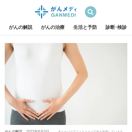
検索
がんの解説
がんの治療
生活と予防
診断･検診
S
k
i
p
t
o
c
o
n
t
e
n
t
がんの解説
2023年8月3日
本ページはアフィリエイト広告を利用しています。