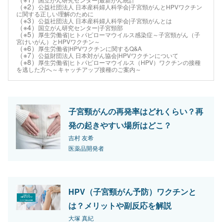
（※2）
公益社団法人 日本産科婦人科学会|子宮頸がんとHPVワクチン
に関する正しい理解のために
（※3）
公益社団法人 日本産科婦人科学会|子宮頸がんとは
（※4）
国立がん研究センター|子宮頸部
（※5）
厚生労働省|ヒトパピローマウイルス感染症～子宮頸がん（子
宮けいがん）とHPVワクチン～
（※6）
厚生労働省|HPVワクチンに関するQ&A
（※7）
公益財団法人 日本対がん協会|HPVワクチンについて
（※8）
厚生労働省|ヒトパピローマウイルス（HPV）ワクチンの接種
を逃した方へ～キャッチアップ接種のご案内～
子宮頸がんの再発率はどれくらい？再
発の起きやすい場所はどこ？
吉村 友希
医薬品開発者
HPV（子宮頸がん予防）ワクチンと
は？メリットや副反応を解説
大塚 真紀