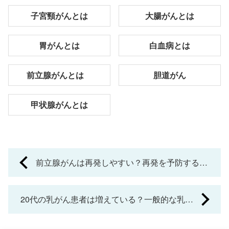
子宮頸がんとは
大腸がんとは
胃がんとは
白血病とは
前立腺がんとは
胆道がん
甲状腺がんとは
P
前立腺がんは再発しやすい？再発を予防するに
o
はどうすればいい？
s
20代の乳がん患者は増えている？一般的な乳が
t
んとの違い、若い世代の乳がんの現状と治療法