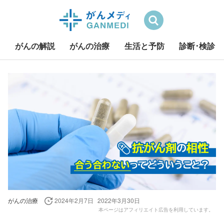
検索
がんの解説
がんの治療
生活と予防
診断･検診
S
k
i
p
t
o
c
o
n
t
e
がんの治療
2024年2月7日
2022年3月30日
n
本ページはアフィリエイト広告を利用しています。
t