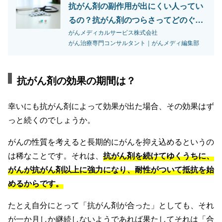
抗がん剤の副作用が出にくい人ってい
るの？抗がん剤のつらさってどのぐら
い？
がんメディカルサービス株式会社
がん治療専門コンサルタント｜がんメディ編集部
抗がん剤の効果の期間は？
幸いにも抗がん剤によって効果が出た場合、その効果はず
っと続くのでしょうか。
がんの性質を考えると長期的にがんを抑え込めるというの
は稀なことです。それは、
抗がん剤を続けてゆくうちに、
がんが抗がん剤以上に強力になり、耐性がついて抵抗を始
めるからです。
たとえ自分にとって「抗がん剤が合った」としても、それ
が一か月しか継続しないようであれば果たしてそれは「合