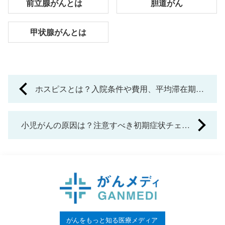
前立腺がんとは
胆道がん
甲状腺がんとは
P
ホスピスとは？入院条件や費用、平均滞在期間
o
などを詳しく解説
s
小児がんの原因は？注意すべき初期症状チェッ
t
クリスト
n
a
v
i
がんをもっと知る医療メディア