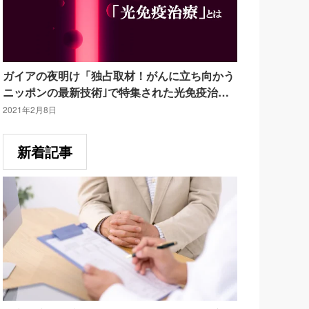
ガイアの夜明け「独占取材！がんに立ち向かう
ニッポンの最新技術｣で特集された光免疫治療
について。
2021年2月8日
新着記事