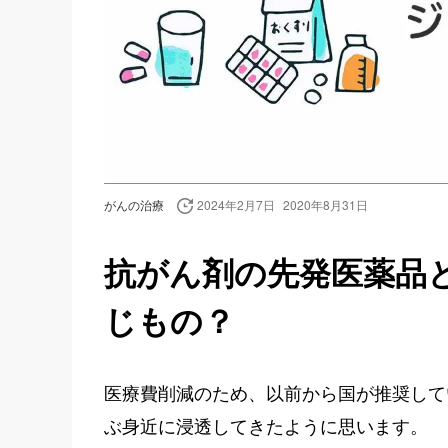
e
n
t
がんの治療
2024年2月7日
2020年8月31日
抗がん剤の先発医薬品
じもの？
医療費削減のため、以前から国が推奨して
ぶ身近に浸透してきたように思います。