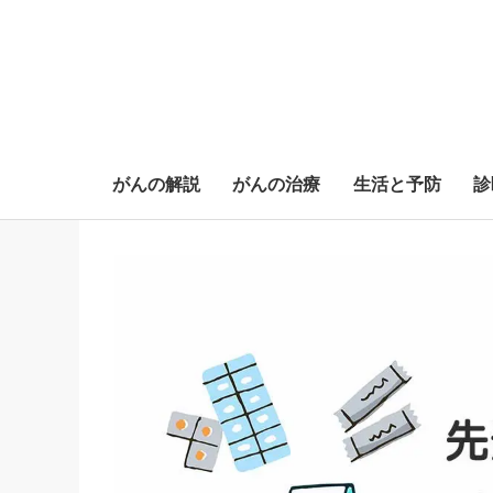
がんの解説
がんの治療
生活と予防
診
S
k
i
p
t
o
c
o
n
t