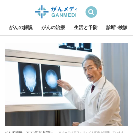
検索
がんの解説
がんの治療
生活と予防
診断･検診
S
k
i
p
t
o
c
o
n
t
e
n
t
がんの治療
2025年10月29日
本ページはアフィリエイト広告を利用しています。