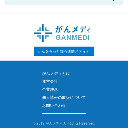
t
合の治療法、再発予防法まで
n
a
v
i
がんをもっと知る医療メディア
g
a
がんメディとは
t
運営会社
i
企業理念
o
個人情報の取扱について
お問い合わせ
n
©
2019 がんメディ All Rights Reserved.