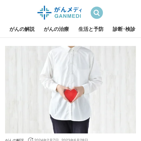
検索
がんの解説
がんの治療
生活と予防
診断･検診
S
k
i
p
t
o
c
o
n
t
e
n
t
がんの解説
2024年2月7日
2023年6月28日