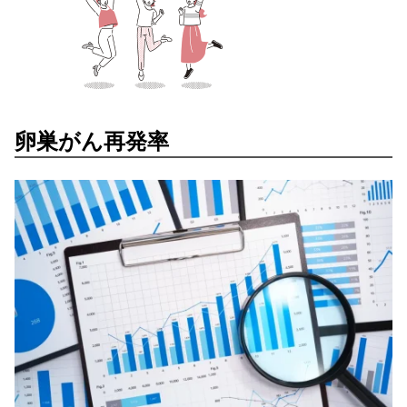
卵巣がん再発率