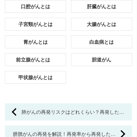
口腔がんとは
肝臓がんとは
子宮頸がんとは
大腸がんとは
胃がんとは
白血病とは
前立腺がんとは
胆道がん
甲状腺がんとは
P
肺がんの再発リスクはどれくらい？再発した場
o
合の症状や治療法も紹介
s
膀胱がんの再発を解説！再発率から再発した場