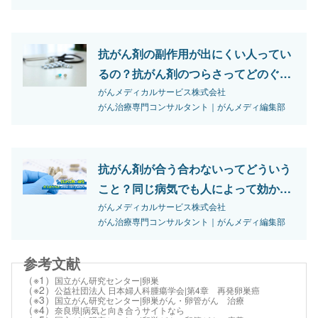
抗がん剤の副作用が出にくい人ってい
るの？抗がん剤のつらさってどのぐら
い？
がんメディカルサービス株式会社
がん治療専門コンサルタント｜がんメディ編集部
抗がん剤が合う合わないってどういう
こと？同じ病気でも人によって効かな
い薬がある？
がんメディカルサービス株式会社
がん治療専門コンサルタント｜がんメディ編集部
（※1）
国立がん研究センター|卵巣
（※2）
公益社団法人 日本婦人科腫瘍学会|第4章 再発卵巣癌
（※3）
国立がん研究センター|卵巣がん・卵管がん 治療
（※4）
奈良県|病気と向き合うサイトなら