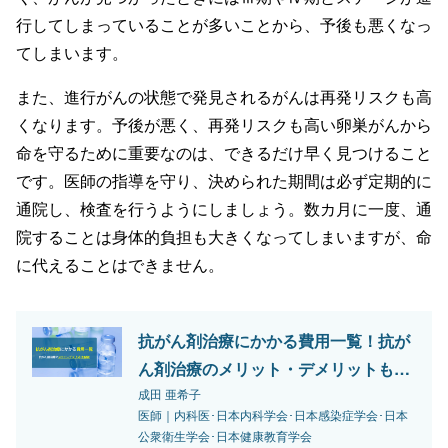
行してしまっていることが多いことから、予後も悪くなっ
てしまいます。
また、進行がんの状態で発見されるがんは再発リスクも高
くなります。予後が悪く、再発リスクも高い卵巣がんから
命を守るために重要なのは、できるだけ早く見つけること
です。医師の指導を守り、決められた期間は必ず定期的に
通院し、検査を行うようにしましょう。数カ月に一度、通
院することは身体的負担も大きくなってしまいますが、命
に代えることはできません。
抗がん剤治療にかかる費用一覧！抗が
ん剤治療のメリット・デメリットも解
説
成田 亜希子
医師｜内科医･日本内科学会･日本感染症学会･日本
公衆衛生学会･日本健康教育学会