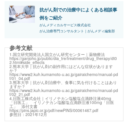
抗がん剤での治療中によくある相談事
例をご紹介
がんメディカルサービス株式会社
がん治療専門コンサルタント｜がんメディ編集部
1.国立研究開発法人国立がん研究センター｜薬物療法
https://ganjoho.jp/public/dia_tre/treatment/drug_therapy/dt0
2.html#side_effects
2.熊本大学｜抗がん剤の副作用にはどんな症状があります
か？
https://www2.kuh.kumamoto-u.ac.jp/gairaichemo/manual-pd
f/01_04.pdf
3.熊本大学｜抗がん剤治療中、食事に気を付けることはあり
ますか？
https://www2.kuh.kumamoto-u.ac.jp/gairaichemo/manual-pd
f/02_21.pdf
4.日医工株式会社｜イリノテカン塩酸塩点滴静注液40mg
「日医工」 イリノテカン塩酸塩点滴静注液100mg「日医
工」 添付文書
https://pins.japic.or.jp/pdf/newPINS/00061467.pdf
参照日：2021年12月