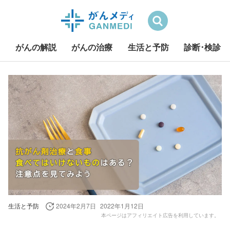
検索
がんの解説
がんの治療
生活と予防
診断･検診
S
k
i
p
t
o
c
o
n
t
e
生活と予防
2024年2月7日
2022年1月12日
n
本ページはアフィリエイト広告を利用しています。
t