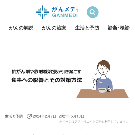
検索
がんの解説
がんの治療
生活と予防
診断･検診
S
k
i
p
t
o
c
o
n
t
e
生活と予防
2024年2月7日
2021年5月13日
n
本ページはアフィリエイト広告を利用しています。
t