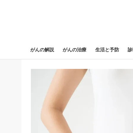
がんの解説
がんの治療
生活と予防
診
S
k
i
p
t
o
c
o
n
t