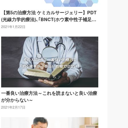
【第5の治療方法 ケミカルサージェリー】PDT
(光線力学的療法)､｢BNCT(ホウ素中性子補足療
法)｣､｢光免疫療法｣
2021年1月22日
一番良い治療方法～これを読まないと良い治療
が分からない～
2021年2月17日