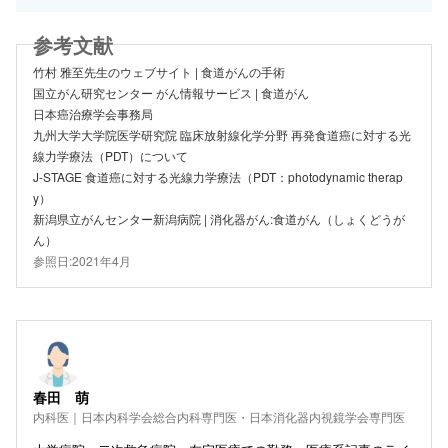
竹村 雅至先生のウェブサイト | 食道がんの手術
国立がん研究センター がん情報サービス | 食道がん
日本癌治療学会事務局
九州大学大学院医学研究院 臨床放射線化学分野 再発食道癌に対する光
線力学療法（PDT）について
J-STAGE 食道癌に対する光線力学療法（PDT：photodynamic therap
y）
新潟県立がんセンター新潟病院 | 消化器がん:食道がん（しょくどうが
ん）
参照日:2021年4月
春田 萌
内科医｜日本内科学会総合内科専門医・日本消化器内視鏡学会専門医