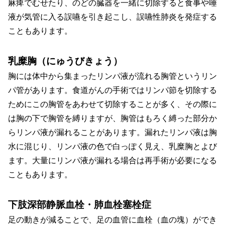
麻痺でむせたり、のどの臓器を一緒に切除すると食事や唾
液が気管に入る誤嚥を引き起こし、誤嚥性肺炎を発症する
こともあります。
乳糜胸（にゅうびきょう）
胸には体中から集まったリンパ液が流れる胸管というリン
パ管があります。食道がんの手術ではリンパ節を切除する
ためにこの胸管をあわせて切除することが多く、その際に
は胸の下で胸管を縛りますが、胸管はもろく縛った部分か
らリンパ液が漏れることがあります。漏れたリンパ液は胸
水に混じり、リンパ液の色で白っぽく見え、乳糜胸とよび
ます。大量にリンパ液が漏れる場合は再手術が必要になる
こともあります。
下肢深部静脈血栓・肺血栓塞栓症
足の動きが減ることで、足の血管に血栓（血の塊）ができ