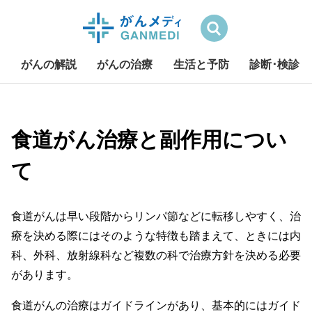
検索
がんの解説
がんの治療
生活と予防
診断･検診
S
k
i
食道がん治療と副作用につい
p
て
t
o
c
o
食道がんは早い段階からリンパ節などに転移しやすく、治
n
療を決める際にはそのような特徴も踏まえて、ときには内
t
科、外科、放射線科など複数の科で治療方針を決める必要
e
があります。
n
t
食道がんの治療はガイドラインがあり、基本的にはガイド