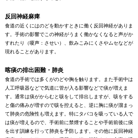
反回神経麻痺
食道の近くにはのどを動かすときに働く反回神経がありま
す。手術の影響でこの神経がうまく働かなくなると声がか
すれたり（嗄声：させい）、飲みこみにくさやムセなどが
現れることがあります。
喀痰の排出困難・肺炎
食道の手術では多くがのどや胸を触ります。また手術中は
人工呼吸器などで気道に管が入る影響などで痰が増えま
す。通常は痰がからむと咳をして排出しますが、咳をする
と傷の痛みが増すので咳を控えると、逆に胸に痰が溜まっ
て肺炎の危険性も増えます。特にタバコを吸っている人で
は痰が増えるので、手術前に禁煙することや手術前後に痰
を出す訓練を行って肺炎を予防します。その他に反回神経