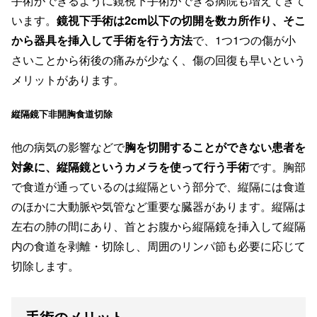
手術ができるように鏡視下手術ができる病院も増えてきて
います。
鏡視下手術は2cm以下の切開を数カ所作り、そこ
から器具を挿入して手術を行う方法
で、1つ1つの傷が小
さいことから術後の痛みが少なく、傷の回復も早いという
メリットがあります。
縦隔鏡下非開胸食道切除
他の病気の影響などで
胸を切開することができない患者を
対象に、縦隔鏡というカメラを使って行う手術
です。胸部
で食道が通っているのは縦隔という部分で、縦隔には食道
のほかに大動脈や気管など重要な臓器があります。縦隔は
左右の肺の間にあり、首とお腹から縦隔鏡を挿入して縦隔
内の食道を剥離・切除し、周囲のリンパ節も必要に応じて
切除します。
手術のメリット