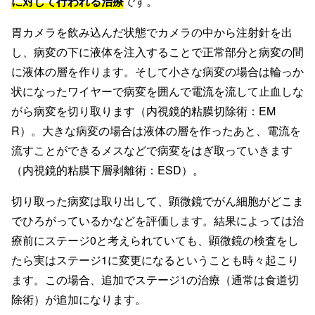
に対して行われる治療
です。
胃カメラを飲み込んだ状態でカメラの中から注射針を出
し、病変の下に液体を注入することで正常部分と病変の間
に液体の層を作ります。そして小さな病変の場合は輪っか
状になったワイヤーで病変を囲んで電流を流して止血しな
がら病変を切り取ります（内視鏡的粘膜切除術：EM
R）。大きな病変の場合は液体の層を作ったあと、電流を
流すことができるメスなどで病変をはぎ取っていきます
（内視鏡的粘膜下層剥離術：ESD）。
切り取った病変は取り出して、顕微鏡でがん細胞がどこま
でひろがっているかなどを評価します。結果によっては治
療前にステージ0と考えられていても、顕微鏡の検査をし
たら実はステージ1に変更になるということも時々起こり
ます。この場合、追加でステージ1の治療（通常は食道切
除術）が追加になります。