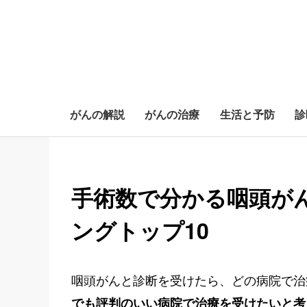
がんの解説
がんの治療
生活と予防
診
S
k
i
手術数で分かる咽頭が
p
t
ングトップ10
o
c
o
n
咽頭がんと診断を受けたら、どの病院で治
t
でも評判のいい病院で治療を受けたいと考