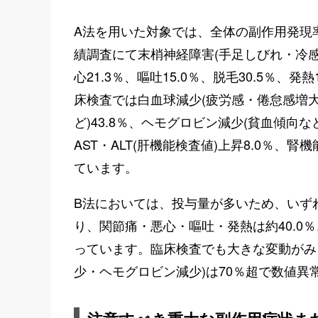
A法を用いた対象では、全体の副作用発現率
績調査にて末梢神経障害(手足しびれ・冷感)3
心21.3％、嘔吐15.0％、脱毛30.5％、
床検査では白血球減少(疲労感・倦怠感増大な
ど)43.8％、ヘモグロビン減少(貧血傾向など
AST・ALT(肝機能検査値)上昇8.0％、
ています。
B法においては、投与量が多いため、いず
り、関節痛・悪心・嘔吐・発熱は約40.0％
っています。臨床検査でも大きな変動がみ
少・ヘモグロビン減少)は70％超で数値異