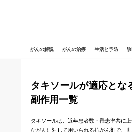
がんの解説
がんの治療
生活と予防
診
S
k
i
タキソールが適応とな
p
t
副作用一覧
o
c
o
n
タキソールは、近年患者数・罹患率共に上
t
ながんに対して用いられる抗がん剤で、世