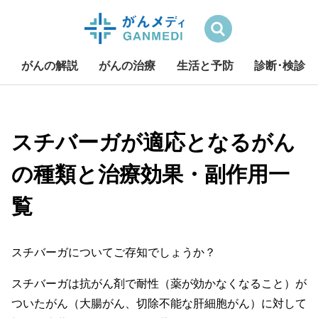
検索
がんの解説
がんの治療
生活と予防
診断･検診
S
k
i
スチバーガが適応となるがん
p
の種類と治療効果・副作用一
t
o
覧
c
o
n
スチバーガについてご存知でしょうか？
t
e
スチバーガは抗がん剤で耐性（薬が効かなくなること）が
n
ついたがん（大腸がん、切除不能な肝細胞がん）に対して
t