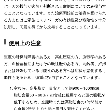
バーガの投与が適切と判断される症例についてのみ投与す
ることとなっています。また治療開始前に治療を受けられ
る方またはご家族にスチバーガの有効性及び危険性を十分
説明し、同意を得てから投与することとなっています。
使用上の注意
重度の肝機能障害のある方、高血圧症の方、脳転移のある
方、血栓塞栓症またはその既往歴のある方、高齢者、妊婦
または妊娠している可能性のある方へは症状が悪化する可
能性もあるため、慎重に投与することとなっています。
空腹時、高脂肪食（目安として約900～1000kcal、
脂肪含量50～60％）の食後に服用すると薬の吸収が
低下するため、空腹時または高脂肪食の1時間前か
ら食後2時間までの間は服用を避けてください。