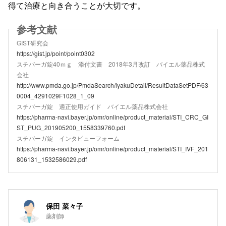
得て治療と向き合うことが大切です。
GIST研究会
https://gist.jp/point/point0302
スチバーガ錠40ｍｇ 添付文書 2018年3月改訂 バイエル薬品株式
会社
http://www.pmda.go.jp/PmdaSearch/iyakuDetail/ResultDataSetPDF/63
0004_4291029F1028_1_09
スチバーガ錠 適正使用ガイド バイエル薬品株式会社
https://pharma-navi.bayer.jp/omr/online/product_material/STI_CRC_GI
ST_PUG_201905200_1558339760.pdf
スチバーガ錠 インタビューフォーム
https://pharma-navi.bayer.jp/omr/online/product_material/STI_IVF_201
806131_1532586029.pdf
保田 菜々子
薬剤師