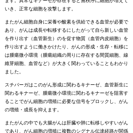
ます。異常なキナーゼが存在すると無秩序に細胞が増えて
いき、正常な細胞を攻撃します。
またがん細胞自身に栄養や酸素を供給できる血管が必要で
あり、がんは成長や転移するにしたがって自ら新しい血管
を作り出す（血管新生）のを促す物質（血管内皮細胞）を
作り出すように働きかけたり、がんの形成・生存・転移に
は腫瘍微小環境（腫瘍組織の周りに存在する間質細胞、線
維芽細胞、血管など）が大きく関わっていることもわかり
ました。
スチバーガはこのがん形成に関わるキナーゼ、血管新生に
関わるキナーゼ、腫瘍微小環境に関わるキナーゼを阻害す
ることでがん細胞の増殖に必要な信号をブロックし、がん
の増殖・成長を抑えます。
またがんの中でも大腸がんは肝臓や肺に転移しやすいがん
であり、がん細胞の増殖に複数のシグナル伝達経路が関係