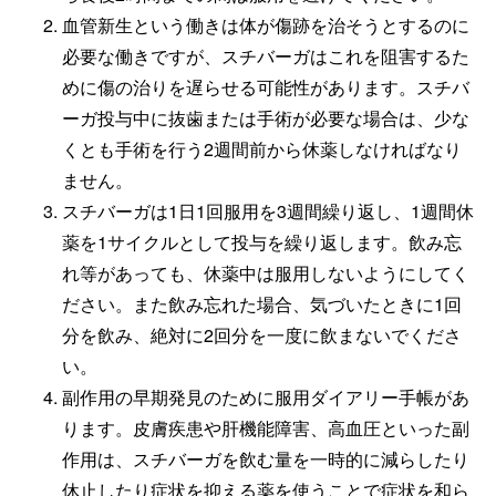
血管新生という働きは体が傷跡を治そうとするのに
必要な働きですが、スチバーガはこれを阻害するた
めに傷の治りを遅らせる可能性があります。スチバ
ーガ投与中に抜歯または手術が必要な場合は、少な
くとも手術を行う2週間前から休薬しなければなり
ません。
スチバーガは1日1回服用を3週間繰り返し、1週間休
薬を1サイクルとして投与を繰り返します。飲み忘
れ等があっても、休薬中は服用しないようにしてく
ださい。また飲み忘れた場合、気づいたときに1回
分を飲み、絶対に2回分を一度に飲まないでくださ
い。
副作用の早期発見のために服用ダイアリー手帳があ
ります。皮膚疾患や肝機能障害、高血圧といった副
作用は、スチバーガを飲む量を一時的に減らしたり
休止したり症状を抑える薬を使うことで症状を和ら