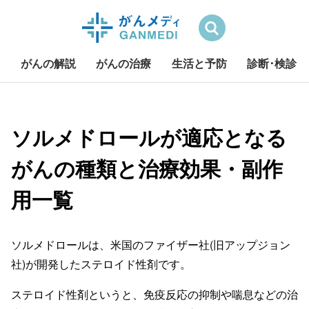
検索
がんの解説
がんの治療
生活と予防
診断･検診
S
k
i
ソルメドロールが適応となる
p
がんの種類と治療効果・副作
t
o
用一覧
c
o
n
ソルメドロールは、米国のファイザー社(旧アップジョン
t
e
社)が開発したステロイド性剤です。
n
ステロイド性剤というと、免疫反応の抑制や喘息などの治
t