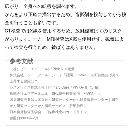
広がり、全身への転移を調べます。
がんをより正確に描出するため、造影剤を投与してから検
査を行うことも多いです。
CT検査ではX線を使用するため、放射線被ばくのリスク
があります。一方、MRI検査はX戦を使用せず、磁気によ
って検査を行うため、被ばくはありません。
（株）ビー・エム・エル|「PIVKA-Ⅱ定量」
株式会社 シー・アール・シー｜「質問 PIVKA-Ⅱの肝細胞癌以外で
上昇する要因は？」
シスメックス株式会社｜Primary Care「PIVKA-Ⅱ（定量)」
株式会社エスアールエル｜SRL総合検査案内「PIVKA-Ⅱ」
国立研究開発法人国立がん研究センターがん対策情報センター｜国立
がん研究センターがん情報サービス「肝細胞癌」
日本臨床検査医学会｜「臨床検査のガイドライン」
参照日:2020年2月