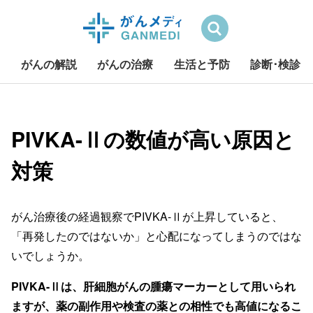
検索
がんの解説
がんの治療
生活と予防
診断･検診
S
k
i
PIVKA-Ⅱの数値が高い原因と
p
対策
t
o
c
o
がん治療後の経過観察でPIVKA-Ⅱが上昇していると、
n
「再発したのではないか」と心配になってしまうのではな
t
いでしょうか。
e
n
PIVKA-Ⅱは、肝細胞がんの腫瘍マーカーとして用いられ
t
ますが、薬の副作用や検査の薬との相性でも高値になるこ