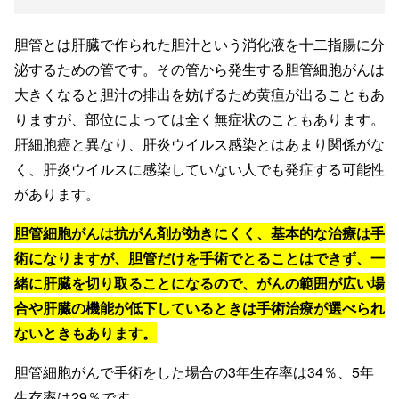
胆管とは肝臓で作られた胆汁という消化液を十二指腸に分
泌するための管です。その管から発生する胆管細胞がんは
大きくなると胆汁の排出を妨げるため黄疸が出ることもあ
りますが、部位によっては全く無症状のこともあります。
肝細胞癌と異なり、肝炎ウイルス感染とはあまり関係がな
く、肝炎ウイルスに感染していない人でも発症する可能性
があります。
胆管細胞がんは抗がん剤が効きにくく、基本的な治療は手
術になりますが、胆管だけを手術でとることはできず、一
緒に肝臓を切り取ることになるので、がんの範囲が広い場
合や肝臓の機能が低下しているときは手術治療が選べられ
ないときもあります。
胆管細胞がんで手術をした場合の3年生存率は34％、5年
生存率は29％です。