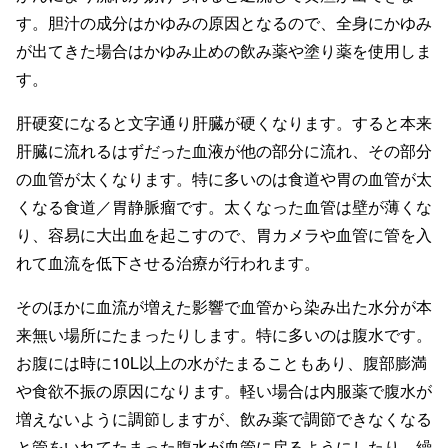
す。胆汁の成分はかゆみの原因となるので、全身にかゆみ
が出てきた場合はかゆみ止めの飲み薬や塗り薬を使用しま
す。
肝硬変になると文字通り肝臓が硬くなります。すると本来
肝臓に流れるはずだった血液が他の部分に流れ、その部分
の血管が太くなります。特に多いのは食道や胃の血管が太
くなる食道／胃静脈瘤です。太くなった血管は壁が薄くな
り、容易に大出血を起こすので、胃カメラや血管に管を入
れて血流を低下させる治療が行われます。
そのほかに血流が増えた影響で血管から染み出た水分が本
来無い場所にたまったりします。特に多いのは腹水です。
お腹には時に10L以上の水がたまることもあり、腹部膨満
や食欲不振の原因になります。軽い場合は内服薬で腹水が
増えないように調節しますが、飲み薬で調節できなくなる
と管をいれてたまった腹水が血管に戻るようにしたり、繰