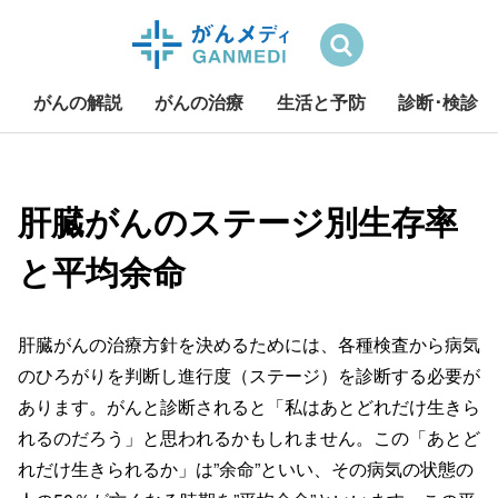
検索
がんの解説
がんの治療
生活と予防
診断･検診
S
k
i
肝臓がんのステージ別生存率
p
と平均余命
t
o
c
o
肝臓がんの治療方針を決めるためには、各種検査から病気
n
のひろがりを判断し進行度（ステージ）を診断する必要が
t
あります。がんと診断されると「私はあとどれだけ生きら
e
れるのだろう」と思われるかもしれません。この「あとど
n
れだけ生きられるか」は”余命”といい、その病気の状態の
t