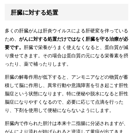
肝臓に対する処置
多くの肝臓がんは肝炎ウイルスによる肝硬変を伴っている
ため、
がんに対する処置だけではなく肝臓を守る治療が必
要です。
肝臓で栄養がうまく使えなくなると、蛋白質が減
り痩せてきます。その場合は蛋白質の元になる栄養素を摂
ったり、薬で補ったりします。
肝臓の解毒作用が低下すると、アンモニアなどの物質が蓄
積して脳に作用し、異常行動や意識障害を引き起こす肝性
脳症という状態になります。特に便秘や脱水になると肝性
脳症になりやすくなるので、必要に応じて点滴を行った
り、下剤を使用して便秘にならないようにします。
肝臓内で作られた胆汁は本来十二指腸に分泌されますが、
がんにより流れが妨げられると逆流して黄疸が出てきま