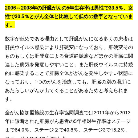
2006～2008年の肝臓がんの5年生存率は男性で33.5％、女
性で30.5％とがん全体と比較して低めの数字となっていま
す。
数字が低めである理由として肝臓がんになる多くの患者は
肝炎ウイルス感染により肝硬変になっており、肝硬変その
ものもしくは肝硬変による食道静脈瘤などほかの肝臓に関
連した病気を発症しやすいこと、また肝炎ウイルスに持続
的に感染することで肝臓全体ががんを発生しやすい状態に
なっており、1つのがんを治療しても、肝臓の別の場所に
あたらしいがんが出てくることがあるためと考えられま
す。
全がん協加盟施設の生存率協同調査では2011年から2013
年に診断された肝臓がん患者の5年相対生存率はステージ
１で64.0％、ステージ２で40.8％、ステージ3で15.2％、